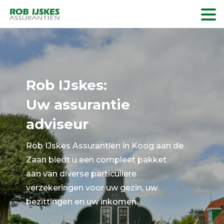
Rob IJskes:
Uw assurantie
adviseur
Rob IJskes Assurantiën in Koog aan de
Zaan biedt u een compleet pakket
aan van diverse particuliere
verzekeringen voor uw gezin, uw
bezittingen en uw inkomen.