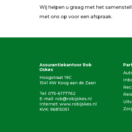
Wij helpen u graag met het samenstel
met ons op voor een afspraak.
Assurantiekantoor Rob
Par
IJskes
Aut
Hoogstraat 19C
Inb
1541 KW Koog aan de Zaan
Rec
Tel: 075-6177762
Rei
E-mail:
rob@robijskes.nl
Uit
Internet:
www.robijskes.nl
Zor
KVK: 96815051