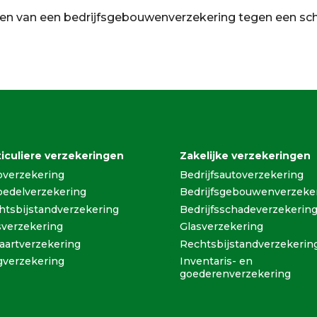
len van een bedrijfsgebouwenverzekering tegen een sc
ticuliere verzekeringen
Zakelijke verzekeringen
overzekering
Bedrijfsautoverzekering
oedelverzekering
Bedrijfsgebouwenverzeke
htsbijstandverzekering
Bedrijfsschadeverzekerin
sverzekering
Glasverzekering
vaartverzekering
Rechtsbijstandverzekerin
gverzekering
Inventaris- en
goederenverzekering